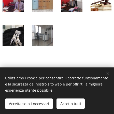
Utilizziamo i cookie per consentire il corretto funzionamento
e la sicurezza del nostro sito web e per offrirti la migliore
esperienza utente possibile.
Studio Legale Gabbatore, Cusano Milanino (MI) Via Sormani n.
36
Accetta solo i necessari
Accetta tutti
Cookies